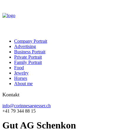
Company Portrait
Advertising
Business Portrait
Private Portrait
Family Portrait
Food
Jewelry
Horses
About me
Kontakt
info@corinnesaegesser.ch
+41 79 344 88 15
Gut AG Schenkon