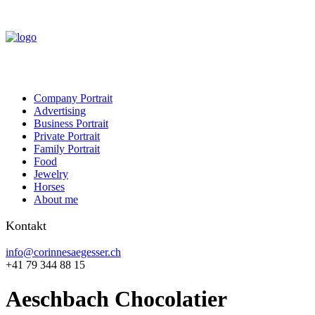
Company Portrait
Advertising
Business Portrait
Private Portrait
Family Portrait
Food
Jewelry
Horses
About me
Kontakt
info@corinnesaegesser.ch
+41 79 344 88 15
Aeschbach Chocolatier